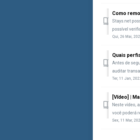
Como remove
Stays.net pos
possível verif
Qui, 26 Mai, 202
Quais perfi
Antes de segu
auditar transa
Ter, 11 Jan, 202
[Vídeo] | M
Neste vídeo, a
você poderá r
Sex, 11 Mar, 20