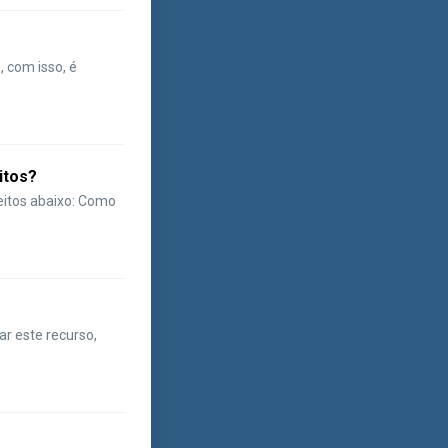
 com isso, é
itos?
ceitos abaixo: Como
ar este recurso,