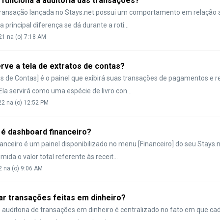
funciona a auditoria das transações?
transação lançada no Stays.net possui um comportamento em relação 
a principal diferença se dá durante a roti...
21 na (o) 7:18 AM
rve a tela de extratos de contas?
tos de Contas] é o painel que exibirá suas transações de pagamentos e 
la servirá como uma espécie de livro con...
22 na (o) 12:52 PM
 é dashboard financeiro?
anceiro é um painel disponibilizado no menu [Financeiro] do seu Stays.
ida o valor total referente às receit...
2 na (o) 9:06 AM
r transações feitas em dinheiro?
 auditoria de transações em dinheiro é centralizado no fato em que ca