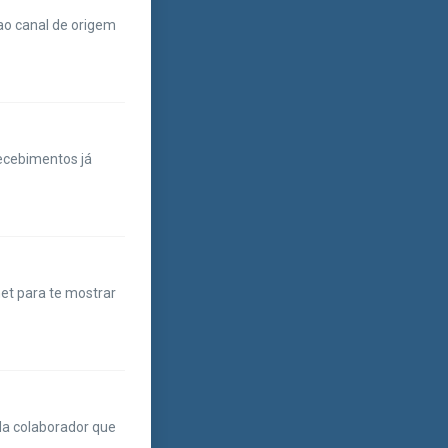
ao canal de origem
recebimentos já
net para te mostrar
da colaborador que