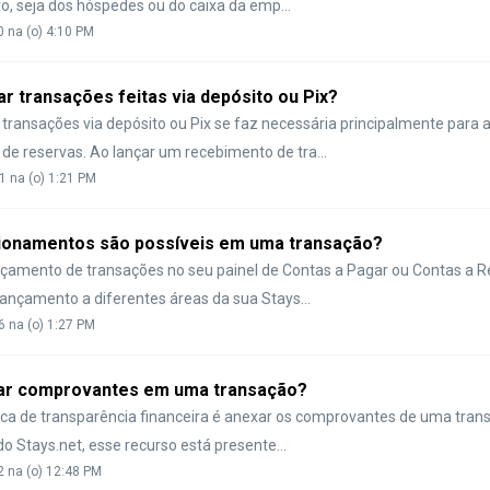
o, seja dos hóspedes ou do caixa da emp...
0 na (o) 4:10 PM
r transações feitas via depósito ou Pix?
 transações via depósito ou Pix se faz necessária principalmente para a
de reservas. Ao lançar um recebimento de tra...
1 na (o) 1:21 PM
cionamentos são possíveis em uma transação?
nçamento de transações no seu painel de Contas a Pagar ou Contas a Re
lançamento a diferentes áreas da sua Stays...
6 na (o) 1:27 PM
r comprovantes em uma transação?
ca de transparência financeira é anexar os comprovantes de uma trans
do Stays.net, esse recurso está presente...
2 na (o) 12:48 PM