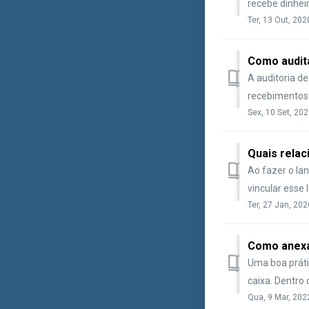
recebe dinheir
Ter, 13 Out, 202
Como audita
A auditoria de
recebimentos 
Sex, 10 Set, 202
Quais rela
Ao fazer o la
vincular esse 
Ter, 27 Jan, 202
Como anexa
Uma boa práti
caixa. Dentro 
Qua, 9 Mar, 202