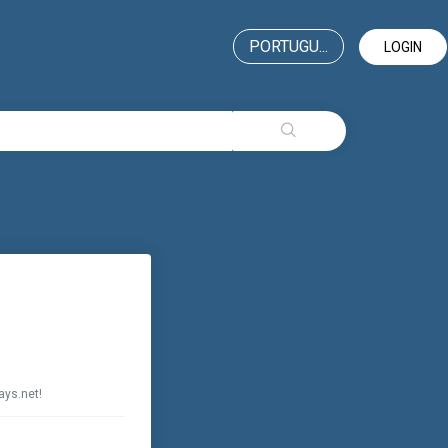
PORTUGU...
LOGIN
ays.net!