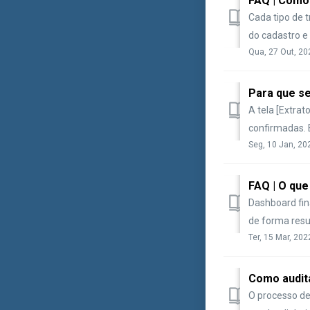
FAQ | Como 
Cada tipo de 
do cadastro e 
Qua, 27 Out, 20
Para que se
A tela [Extra
confirmadas. E
Seg, 10 Jan, 20
FAQ | O que
Dashboard fin
de forma resum
Ter, 15 Mar, 202
Como audita
O processo de