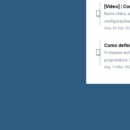
[Vídeo] | C
Neste vídeo, 
configurações
Qua, 30 Out, 20
Como defini
O repasse aut
proprietários.
Seg, 13 Mai, 20