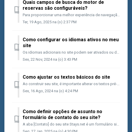
Quais campos de busca do motor de
reservas são configuráveis?
Para proporcionar uma melhor experiência de navegação aos seus usuários, com base nas características do seu negócio, você poderá alterar os seguintes campo...
Ter, 19 Ago, 2025 na (o) 2:37 PM
Como configurar os idiomas ativos no meu
site
Os idiomas adicionais no site podem ser ativados ou desativados no App Center do seu sistema, em [App Center > Para seu Site > Idiomas adicionais n...
Sex, 22 Nov, 2024 na (o) 3:43 PM
Como ajustar os textos básicos do site
Ao construir seu site, é importante alterar os textos pré-definidos e incluir informações que façam sentido para o seu negócio. Recomendamos que você naveg...
Sex, 16 Ago, 2024 na (o) 4:24 PM
Como definir opções de assunto no
formulário de contato do seu site?
A aba [Contato] do seu site Stays.net é um formulário simples que possibilita aos usuários deixarem mensagens que vão ser enviadas a um e-mail genérico do s...
Seg, 27 Jan, 2025 na (o) 4:30 PM