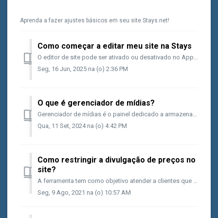
Aprenda a fazer ajustes básicos em seu site Stays.net!
Como começar a editar meu site na Stays
O editor de site pode ser ativado ou desativado no App Center do seu sistema, em [App Center > Para Seu Site > Site Stays - Editor]. Antes de avança...
Seg, 16 Jun, 2025 na (o) 2:36 PM
O que é gerenciador de mídias?
Gerenciador de mídias é o painel dedicado a armazenar seus arquivos que serão usados na edição de templates do seu site. É possível adicionar imagens, arqui...
Qua, 11 Set, 2024 na (o) 4:42 PM
Como restringir a divulgação de preços no
site?
A ferramenta tem como objetivo atender a clientes que buscam ter a divulgação dos preços mais restrita, seja para alinhar-se com políticas de canais de ve...
Seg, 9 Ago, 2021 na (o) 10:57 AM