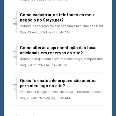
Como cadastrar os telefones do meu
negócio no Stays.net?
Durante a alteração do seu site Stays.net, uma das informações mais importantes é o rodapé da página&nbsp;e cadastrar os contatos telefônicos do seu n...
Qua, 11 Ago, 2021 na (o) 8:44 AM
Como alterar a apresentação das taxas
adicionais em reservas do site?
Antes de seguir com a leitura deste artigo, é importante que você já conheça o conceito abaixo: Como criar taxas adicionais no Stays.net? quero saber ma...
Seg, 9 Ago, 2021 na (o) 2:46 PM
Quais formatos de arquivo são aceitos
para meu logo no site?
Para inserir o logo no seu site Stays, é importante que a imagem siga as recomendações abaixo para garantir a melhor exibição. Formatos aceitos: Arquivo...
Sex, 23 Jan, 2026 na (o) 11:49 AM