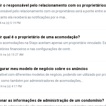
r o responsável pelo relacionamento com os proprietário
onsável pelo relacionamento com os proprietários será a ponte entre 
tanto ela receberá as notificações por e-mai...
4 na (o) 5:19 PM
r qual é o proprietário de uma acomodação?
s acomodações na Stays aceitam apenas um proprietário vinculado. Es
tórios financeiros e nas configurações de contr...
26 na (o) 10:27 AM
gurar meu modelo de negócio sobre os anúncios
tível com diferentes modelos de negócio, podendo ser utilizado por pro
como também por administradores de acomodações,...
24 na (o) 4:17 PM
onar as informações de administração de um condomínio?