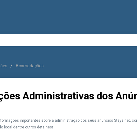
uções
Acomodações
ções Administrativas dos Anú
informações importantes sobre a administração dos seus anúncios Stays.net, c
do local dentre outros detalhes!