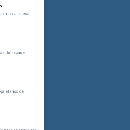
s?
sua marca e seus
sa definição é
prietários de