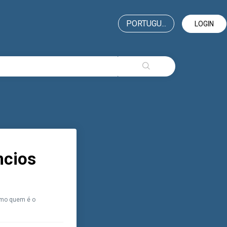
PORTUGU...
LOGIN
ncios
omo quem é o