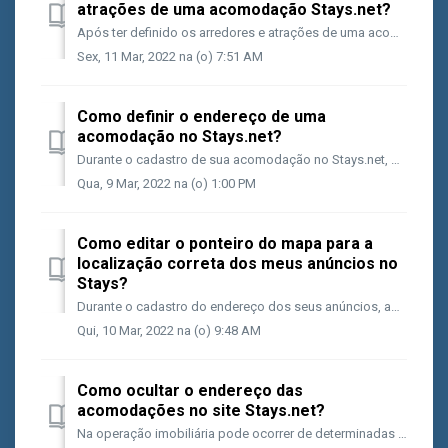
atrações de uma acomodação Stays.net?
Após ter definido os arredores e atrações de uma acomodação é importante que você adicione fotos sobre os itens que você informou, pois assim garantirá ma...
Sex, 11 Mar, 2022 na (o) 7:51 AM
Como definir o endereço de uma
acomodação no Stays.net?
Durante o cadastro de sua acomodação no Stays.net, definir o endereço é fundamental portanto você poderá fazer essa ação a partir do caminho abaixo: Ace...
Qua, 9 Mar, 2022 na (o) 1:00 PM
Como editar o ponteiro do mapa para a
localização correta dos meus anúncios no
Stays?
Durante o cadastro do endereço dos seus anúncios, após salvar suas informações, Stays.net usará a integração API com Google Maps para gerar a posição do p...
Qui, 10 Mar, 2022 na (o) 9:48 AM
Como ocultar o endereço das
acomodações no site Stays.net?
Na operação imobiliária pode ocorrer de determinadas empresas manterem o número do local oculto do público em geral com o objetivo de se proteger de event...