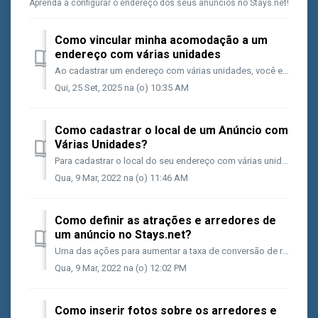
Aprenda a configurar o endereço dos seus anúncios no Stays.net!
Como vincular minha acomodação a um
endereço com várias unidades
Ao cadastrar um endereço com várias unidades, você estará no radar de reservas com maior número de pessoas (grupos) em consultas da Booking. Além disso, o ...
Qui, 25 Set, 2025 na (o) 10:35 AM
Como cadastrar o local de um Anúncio com
Várias Unidades?
Para cadastrar o local do seu endereço com várias unidades, siga as etapas abaixo; Acesse a página do seu anúncio; Na aba [Conteúdo], acesse a opção [L...
Qua, 9 Mar, 2022 na (o) 11:46 AM
Como definir as atrações e arredores de
um anúncio no Stays.net?
Uma das ações para aumentar a taxa de conversão de reservas em seus anúncios é fornecer o máximo de detalhes sobre sua acomodação e, com base nisso, infor...
Qua, 9 Mar, 2022 na (o) 12:02 PM
Como inserir fotos sobre os arredores e