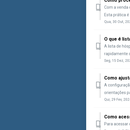
Como proce
Com a venda d
Esta prática 
Qua, 30 Out, 20
O que é lis
A lista de hó
rapidamente q
Seg, 15 Dez, 20
Como ajust
A configuraçã
orientações pa
Qui, 29 Fev, 20
Como acess
Para acessar 