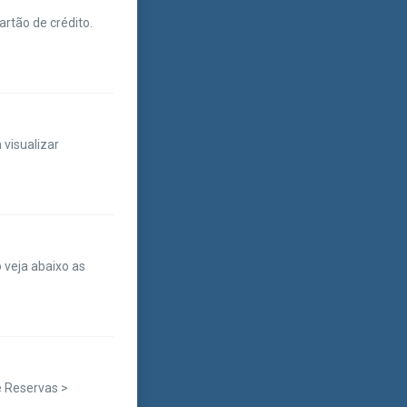
rtão de crédito.
 visualizar
 veja abaixo as
e Reservas >