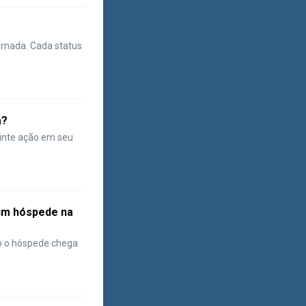
ornada. Cada status
a?
uinte ação em seu
um hóspede na
do o hóspede chega