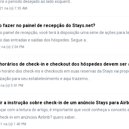
tre o período desejado ao lado esquerd...
21 na (o) 7:35 AM
 fazer no painel de recepção do Stays.net?
o painel de recepção, você terá à disposição uma série de ações para t
 das entradas e saídas dos hóspedes. Segue a...
2 na (o) 2:06 PM
horários de check-in e checkout dos hóspedes devem ser 
o horário dos check-ins e checkouts em suas reservas da Stays vai pro
zação para seu estabelecimento e aqui trazemo...
 na (o) 5:41 PM
r a instrução sobre check-in de um anúncio Stays para Air
çar com a leitura do artigo, é importante que você conheça o conceito 
check-in em anúncios Airbnb? quero saber...
21 na (o) 1:40 PM