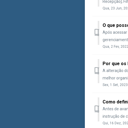
Recepção]; Fil
Qua, 23 Jun, 20
O que posso
Após acessar 
gerenciamento
Qua, 2 Fev, 202
Por que os 
A alteração d
melhor organi
Sex, 1 Set, 2023
Como defini
Antes de avan
instrução de 
Qui, 16 Dez, 20