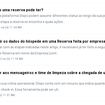
s uma reserva pode ter?
a plataforma Stays podem assumir diferentes status ao longo da sua j
etapa a reserva se encontra e quais ações...
6 na (o) 11:34 AM
ir os dados do hóspede em uma Reserva feita por empres
r com as etapas indicadas neste artigo, é necessário já ter feito a seg
iar Reserva em nome da Empresa (cont...
22 na (o) 11:18 AM
r aos mensageiros e time de limpeza sobre a chegada de 
a sua rotina operacional, Stays conta com um recurso que indica quan
o check-in. Essa ferramenta pode ser uti...
(o) 11:37 AM