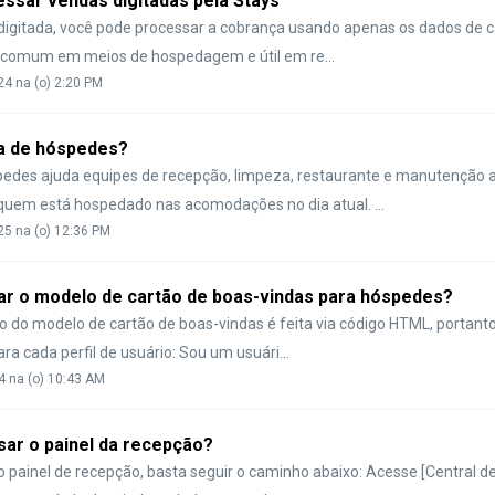
ssar vendas digitadas pela Stays
igitada, você pode processar a cobrança usando apenas os dados de ca
é comum em meios de hospedagem e útil em re...
24 na (o) 2:20 PM
ta de hóspedes?
spedes ajuda equipes de recepção, limpeza, restaurante e manutenção a
uem está hospedado nas acomodações no dia atual. ...
25 na (o) 12:36 PM
ar o modelo de cartão de boas-vindas para hóspedes?
o do modelo de cartão de boas-vindas é feita via código HTML, portanto
ra cada perfil de usuário: Sou um usuári...
24 na (o) 10:43 AM
ar o painel da recepção?
o painel de recepção, basta seguir o caminho abaixo: Acesse [Central d