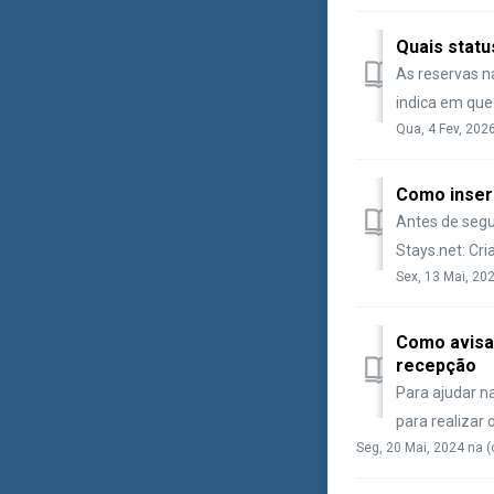
Quais statu
As reservas n
indica em que 
Qua, 4 Fev, 202
Como inser
Antes de segui
Stays.net: Cr
Sex, 13 Mai, 20
Como avisa
recepção
Para ajudar n
para realizar 
Seg, 20 Mai, 2024 na 