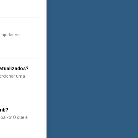
e ajudar no
atualizados?
porcionar uma
bnb?
abaixo: O que é