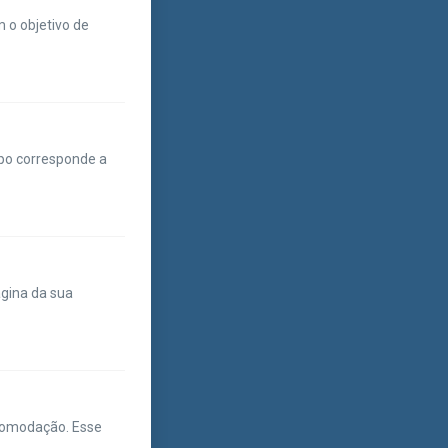
m o objetivo de
ipo corresponde a
ágina da sua
acomodação. Esse