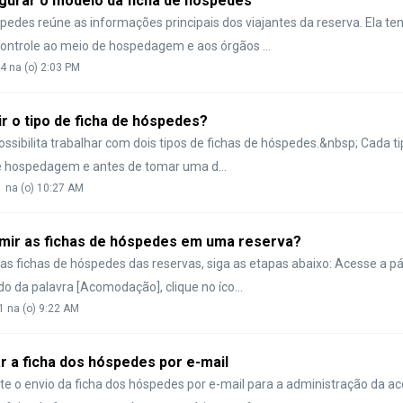
gurar o modelo da ficha de hóspedes
pedes reúne as informações principais dos viajantes da reserva. Ela te
ontrole ao meio de hospedagem e aos órgãos ...
4 na (o) 2:03 PM
r o tipo de ficha de hóspedes?
ossibilita trabalhar com dois tipos de fichas de hóspedes.&nbsp; Cada t
 hospedagem e antes de tomar uma d...
1 na (o) 10:27 AM
mir as fichas de hóspedes em uma reserva?
 as fichas de hóspedes das reservas, siga as etapas abaixo: Acesse a p
do da palavra [Acomodação], clique no íco...
1 na (o) 9:22 AM
 a ficha dos hóspedes por e-mail
te o envio da ficha dos hóspedes por e-mail para a administração da 