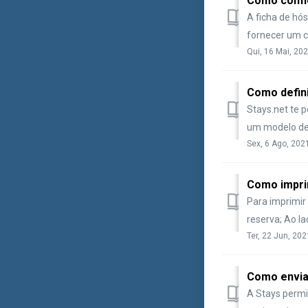
Como confi
A ficha de hós
fornecer um c
Qui, 16 Mai, 202
Como defini
Stays.net te p
um modelo de
Sex, 6 Ago, 202
Como impri
Para imprimir
reserva; Ao la
Ter, 22 Jun, 202
Como enviar
A Stays permi