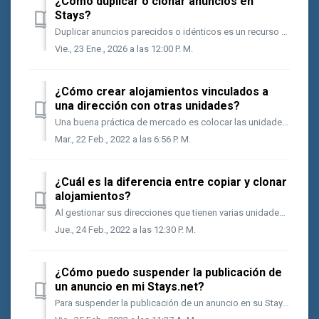
¿Cómo duplicar o clonar anuncios en
Stays?
Duplicar anuncios parecidos o idénticos es un recurso de la Stays que te ayuda a optimizar el registro de unidades con características similares. ⚠️ Import...
Vie., 23 Ene., 2026 a las 12:00 P. M.
¿Cómo crear alojamientos vinculados a
una dirección con otras unidades?
Una buena práctica de mercado es colocar las unidades de una misma dirección agrupadas en un solo anuncio en Stays, ya que esto permite que sus productos ...
Mar., 22 Feb., 2022 a las 6:56 P. M.
¿Cuál es la diferencia entre copiar y clonar
alojamientos?
Al gestionar sus direcciones que tienen varias unidades vinculadas, cuando acceda al menú Alojamiento junto a sus unidades, usted tendrá el botón Añadir, ...
Jue., 24 Feb., 2022 a las 12:30 P. M.
¿Cómo puedo suspender la publicación de
un anuncio en mi Stays.net?
Para suspender la publicación de un anuncio en su Stays.net, lo mejor es elegir el status Inactivo para el anuncio, ya que esto hará que no se pueda reser...