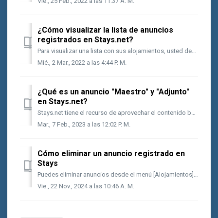
Vie., 25 Feb., 2022 a las 11:37 A. M.
¿Cómo visualizar la lista de anuncios
registrados en Stays.net?
Para visualizar una lista con sus alojamientos, usted debe ir al menú [Alojamiento]. Al abrir la página, se pueden hacer filtros con todos los alojamient...
Mié., 2 Mar., 2022 a las 4:44 P. M.
¿Qué es un anuncio "Maestro" y "Adjunto"
en Stays.net?
Stays.net tiene el recurso de aprovechar el contenido base y/o precio base de un anuncio y aplicarlo a otro para optimizar el registro del producto, por ...
Mar., 7 Feb., 2023 a las 12:02 P. M.
Cómo eliminar un anuncio registrado en
Stays
Puedes eliminar anuncios desde el menú [Alojamientos] del sistema, pero primero debes dejarlos con el estado [Inactivo]. Sigue los pasos a continuación: V...
Vie., 22 Nov., 2024 a las 10:46 A. M.