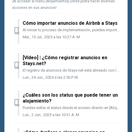
¡Al acceder al menú [Alojamientos] usted podrá hacer diversas
acciones en sus anuncios!
Cómo importar anuncios de Airbnb a Stays
Al iniciar tu proceso de implementación, puedes importar tus anuncios de Airbnb a nuestra plataforma de manera sencilla. Recuerda que antes de importar los...
Mar., 15 Jul., 2025 a las 10:27 A. M.
[Vídeo] | ¿Cómo registrar anuncios en
Stays.net?
El registro de anuncios de Stays.net está alineado con los campos de los principales canales de venta del mercado, por lo que es necesario prestar atención ...
Lun., 24 Jun., 2024 a las 2:56 P. M.
¿Cuáles son los status que puede tener un
alojamiento?
Puedes editar el status desde el acceso directo en [Alojamientos] o en la página individual del alojamiento, como se muestra en las imágenes a continuación....
Lun., 2 Jun., 2025 a las 10:31 A. M.