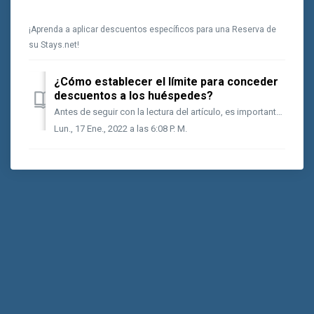
¡Aprenda a aplicar descuentos específicos para una Reserva de
su Stays.net!
¿Cómo establecer el límite para conceder
descuentos a los huéspedes?
Antes de seguir con la lectura del artículo, es importante que ya sepa cómo realizar la acción siguiente en su Stays.net: ¿Cómo conceder descuentos a lo...
Lun., 17 Ene., 2022 a las 6:08 P. M.